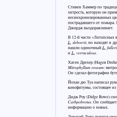
Стивен Хаммер по традиции
хитрость, которую он при
несинхронизированных цве
пострадавшего от пожара. 
Джордж выздоравливает.
В 12-й части «Литопсных
L.
deboerii
, но находят и д
нашли одиночный
L.
fulleri
и
L.
verruculosa
.
Хаген Дрехер (Hagen Dreh
Mitrophyllum roseum
: митр
Он сделал фотографии буто
Йохан дю Туа написал рук
конофитумы, состоящее из 
Дидж Роу (Didge Rowe) сно
Carbpobrotus
. Он сообщает
информацию о новых.
Линдсей Дивз делится сво