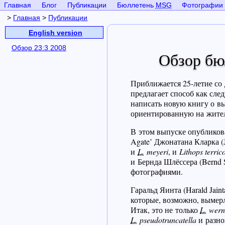
Главная
Блог
Публикации
Бюллетень
MSG
Фотографии
>
Главная
>
Публикации
English version
Обзор 23:3 2008
Обзор бю
Приближается 25-летие со
предлагает способ как сле
написать новую книгу о 
ориентированную на жител
В этом выпуске опубликов
Agate’ Джонатана Кларка (
и
L.
meyeri
, и
Lithops terric
и Бернда Шлёссера (Bernd 
фотографиями.
Гаральд Яинта (Harald Jain
которые, возможно, вымер
Итак, это не только
L.
wern
L.
pseudotruncatella
и разн